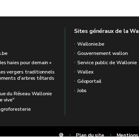
Sites généraux de la Wa
Wallonie.be
s.be
Gouvernement wallon
des haies pour demain »
Service public de Wallonie
Les vergers traditionnels
Wallex
nements d’arbres têtards
Géoportail
Jobs
que du Réseau Wallonie
e vive"
agroforesterie
🍪
Plan du site
Mentions