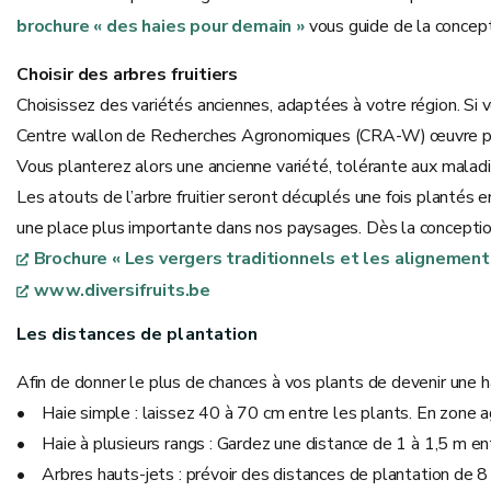
brochure « des haies pour demain »
vous guide de la concepti
Choisir des arbres fruitiers
Choisissez des variétés anciennes, adaptées à votre région. Si vo
Centre wallon de Recherches Agronomiques (CRA-W) œuvre pour la 
Vous planterez alors une ancienne variété, tolérante aux maladie
Les atouts de l’arbre fruitier seront décuplés une fois plantés e
une place plus importante dans nos paysages. Dès la conception 
Brochure « Les vergers traditionnels et les alignement
www.diversifruits.be
Les distances de plantation
Afin de donner le plus de chances à vos plants de devenir une ha
• Haie simple : laissez 40 à 70 cm entre les plants. En zone 
• Haie à plusieurs rangs : Gardez une distance de 1 à 1,5 m ent
• Arbres hauts-jets : prévoir des distances de plantation de 