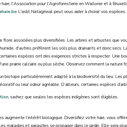
 haie, l'Association pour l'Agroforesterie en Wallonie et à Bruxel
haie.be
L'asbl Natagriwal peut vous aider à choisir vos espèces
e flore associées plus diversifiées. Les arbres et arbustes que vou
u humide, d'autres préfèrent les sols plus drainants et donc secs. 
t certaines espèces ont des exigences strictes à respecter. Une bo
u d'une prairie calcaire ou plus sèche. Observez comment la nature f
n biotope particulièrement adapté à la biodiversité du lieu. Les 
coratif ou leur odeur agréable. D’ailleurs, certaines espèces d’ar
tion
, sachez que seules les espèces indigènes sont éligibles.
ugmente l’intérêt biologique. Diversifiez votre haie, vous offrirez
 les maladies et parasites se propager dans le jardin. Elle sera pl