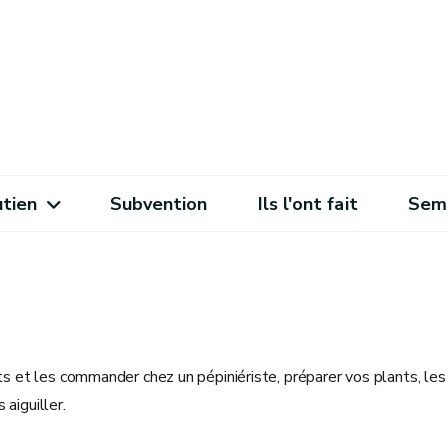
utien
Subvention
Ils l'ont fait
Sema
ts et les commander chez un pépiniériste, préparer vos plants, les 
aiguiller.