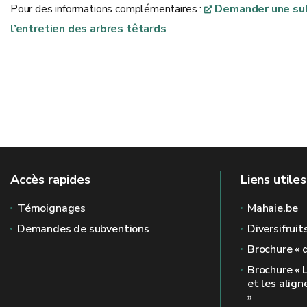
Pour des informations complémentaires :
Demander une subve
l’entretien des arbres têtards
Accès rapides
Liens utiles
Témoignages
Mahaie.be
Demandes de subventions
Diversifruit
Brochure « 
Brochure « 
et les alig
»