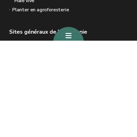
"Haie vive"
Planter en agroforesterie
Sites généraux de la Wallonie
Wallonie.be
Gouvernement wallon
Service public de Wallonie
Wallex
Géoportail
Jobs
Nous contacter