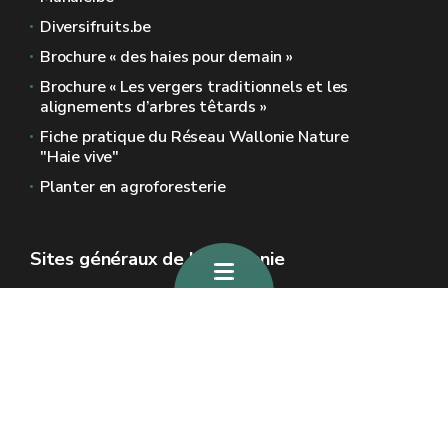
Diversifruits.be
Brochure « des haies pour demain »
Brochure « Les vergers traditionnels et les
alignements d’arbres têtards »
Fiche pratique du Réseau Wallonie Nature
"Haie vive"
Planter en agroforesterie
Sites généraux de la Wallonie
Wallonie.be
Gouvernement wallon
Service public de Wallonie
Wallex
Géoportail