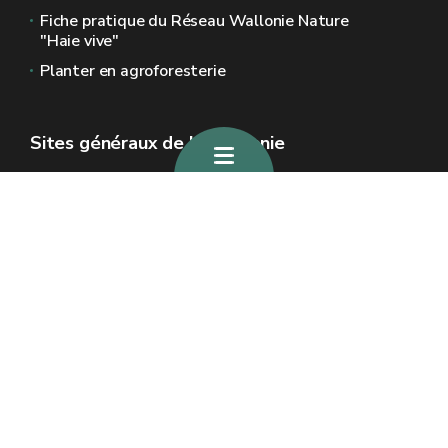
Fiche pratique du Réseau Wallonie Nature
"Haie vive"
Planter en agroforesterie
Sites généraux de la Wallonie
Wallonie.be
Gouvernement wallon
Service public de Wallonie
Wallex
Géoportail
Jobs
Nous contacter